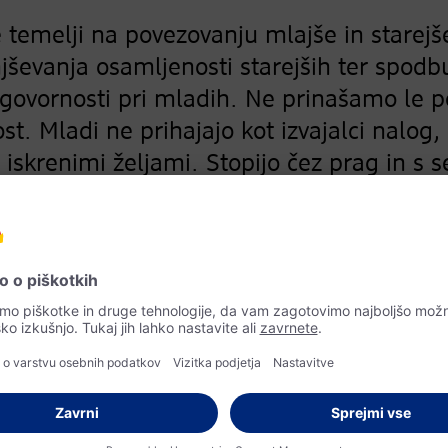
še temelji na povezovanju mlajše in starej
evanja osamljenosti starejših ter spodbuj
govornosti pri mladih. Ne prinašamo le 
st. Mladi ne prihajajo kot izvajalci nalog,
iskrenimi željami. Stopijo čez prag in s s
ti nobena storitev – občutek, da nekdo pr
oke, poslušanje zgodb … to so majhne stv
 prav v teh trenutkih se zgodi največ – čl
mben. Hkrati projekt spreminja tudi mlade
bližina moč. Da skupnost ni beseda, amp
ojekt, ki vrača dostojanstvo, gradi odnos