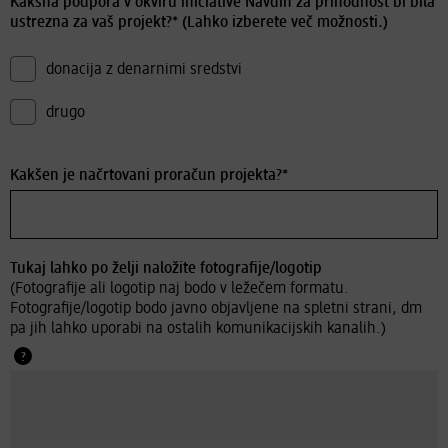
Kakšna podpora v okviru iniciative Navdih za prihodnost bi bila
ustrezna za vaš projekt?* (Lahko izberete več možnosti.)
donacija z denarnimi sredstvi
drugo
Kakšen je načrtovani proračun projekta?*
Tukaj lahko po želji naložite fotografije/logotip
(Fotografije ali logotip naj bodo v ležečem formatu.
Fotografije/logotip bodo javno objavljene na spletni strani, dm
pa jih lahko uporabi na ostalih komunikacijskih kanalih.)