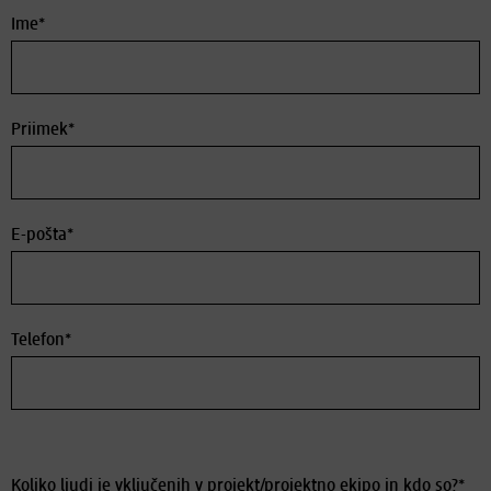
Ime*
Priimek*
E-pošta*
Telefon*
Koliko ljudi je vključenih v projekt/projektno ekipo in kdo so?*