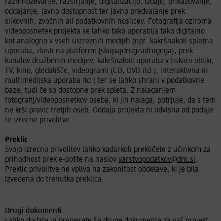
razmnoževanje, razširjanje, digitalizacijo, izdajo, prikazovanje,
oddajanje, javno dostopnost ter javno predvajanje prek
slikovnih, zvočnih ali podatkovnih nosilcev. Fotografija oziroma
videoposnetek projekta se lahko tako uporablja tako digitalno
kot analogno v vseh ustreznih medijih (npr. kakršnakoli spletna
uporaba, zlasti na platformi {skupajdrugzadrugega}, prek
kanalov družbenih medijev, kakršnakoli uporaba v tiskani obliki,
TV, kino, gledališče, videogrami (CD, DVD itd.), interaktivna in
multimedijska uporaba itd.) ter se lahko shrani v podatkovne
baze, tudi če so dostopne prek spleta. Z nalaganjem
fotografij/videoposnetkov oseba, ki jih nalaga, potrjuje, da s tem
ne krši pravic tretjih oseb. Oddaja projekta ni odvisna od podaje
te izrecne privolitve.
Preklic
Svojo izrecno privolitev lahko kadarkoli prekličete z učinkom za
prihodnost prek e-pošte na naslov
varstvopodatkov@dm.si
.
Preklic privolitve ne vpliva na zakonitost obdelave, ki je bila
izvedena do trenutka preklica.
Drugi dokumenti