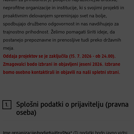
Navdih za prihodnost je podpreti najrazličnejša društva,
neprofitne organizacije in institucije, ki s svojimi projekti in
proaktivnim delovanjem spreminjajo svet na bolje,
spodbujajo družbeno odgovornost in nas navdihujejo za
trajnostno prihodnost. Želimo pomagati širiti ideje, da
postanejo prepoznavne in prenosljive tudi preko državnih
meja
.
Oddaja projektov se je zaključila (15. 7. 2026 - ob 24.00).
Zmagovalci bodo izbrani in objavljeni jeseni 2026
. Izbrane
bomo osebno kontaktirali in objavili na naši spletni strani.
Splošni podatki o prijavitelju (pravna
1.
oseba)
Ime organizacije/podjetja/društva*
(Ti podatki bodo javno vidni