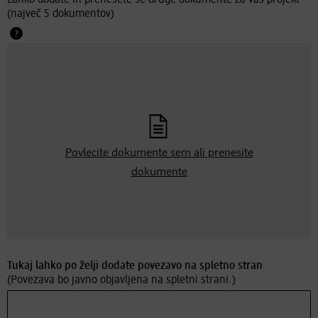
Lahko dodate in prenesete še druge dokumente za vaš projekt
(največ 5 dokumentov)
Povlecite dokumente sem ali
prenesite
dokumente
Tukaj lahko po želji dodate povezavo na spletno stran
(Povezava bo javno objavljena na spletni strani.)