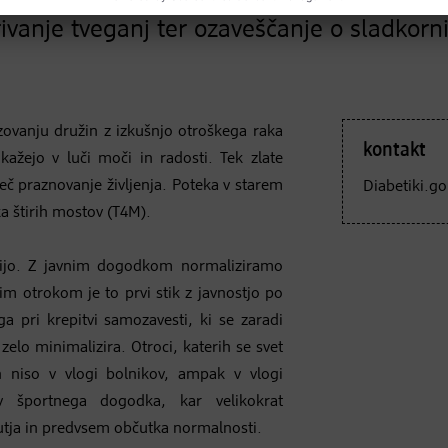
ivanje tveganj ter ozaveščanje o sladkorn
ezovanju družin z izkušnjo otroškega raka
kontakt
okažejo v luči moči in radosti. Tek zlate
eč praznovanje življenja. Poteka v starem
Diabetiki.g
a štirih mostov (T4M).
acijo. Z javnim dogodkom normaliziramo
im otrokom je to prvi stik z javnostjo po
 pri krepitvi samozavesti, ki se zaradi
lo minimalizira. Otroci, katerih se svet
an niso v vlogi bolnikov, ampak v vlogi
 športnega dogodka, kar velikokrat
tja in predvsem občutka normalnosti.