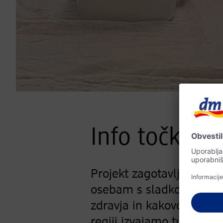
Info točka z
Projekt zagotavlja brez
osebam s sladkorno bolez
zdravja in kakovosti živ
regiji izvajamo tudi bre