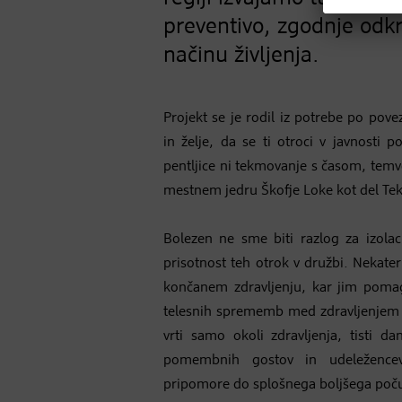
preventivo, zgodnje odkr
načinu življenja.
Projekt se je rodil iz potrebe po pov
in želje, da se ti otroci v javnosti p
pentljice ni tekmovanje s časom, temv
mestnem jedru Škofje Loke kot del Tek
Bolezen ne sme biti razlog za izol
prisotnost teh otrok v družbi. Nekater
končanem zdravljenju, kar jim pomaga
telesnih sprememb med zdravljenjem ze
vrti samo okoli zdravljenja, tisti d
pomembnih gostov in udeležencev
pripomore do splošnega boljšega poču