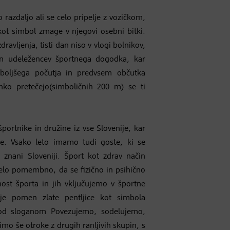
o razdaljo ali se celo pripelje z vozičkom,
kot simbol zmage v njegovi osebni bitki.
dravljenja, tisti dan niso v vlogi bolnikov,
n udeležencev športnega dogodka, kar
 boljšega počutja in predvsem občutka
ahko pretečejo(simboličnih 200 m) se ti
ortnike in družine iz vse Slovenije, kar
re. Vsako leto imamo tudi goste, ki se
e znani Sloveniji. Šport kot zdrav način
 zelo pomembno, da se fizično in psihično
st športa in jih vključujemo v športne
uje pomen zlate pentljice kot simbola
 pod sloganom Povezujemo, sodelujemo,
mo še otroke z drugih ranljivih skupin, s