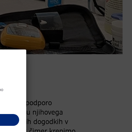
vanje in podporo
zboljšanju njihovega
a različnih dogodkih v
kovalce, s čimer krepimo