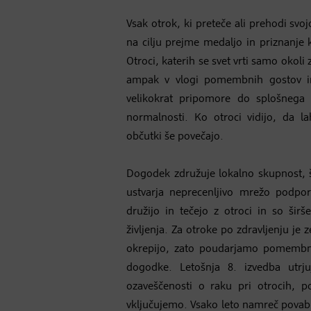
Vsak otrok, ki preteče ali prehodi svoj
na cilju prejme medaljo in priznanje 
Otroci, katerih se svet vrti samo okoli z
ampak v vlogi pomembnih gostov i
velikokrat pripomore do splošnega
normalnosti. Ko otroci vidijo, da l
občutki še povečajo.
Dogodek združuje lokalno skupnost, šp
ustvarja neprecenljivo mrežo podpo
družijo in tečejo z otroci in so širš
življenja. Za otroke po zdravljenju je
okrepijo, zato poudarjamo pomembno
dogodke. Letošnja 8. izvedba utrj
ozaveščenosti o raku pri otrocih,
vključujemo. Vsako leto namreč povabi