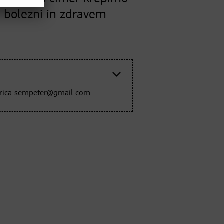
i bolezni in zdravem
orica.sempeter@gmail.com