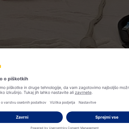
a sladkorne bolnike
plačne osnovne zdravstvene meritve, sveto
nijo in njihovim svojcem ter prispeva k i
ljenja v lokalnem okolju. S sodelovanjem n
zplačne meritve krvnega sladkorja za obis